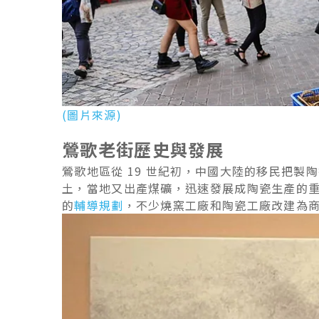
(圖片來源)
鶯歌老街歷史與發展
鶯歌地區從 19 世紀初，中國大陸的移民把
土，當地又出產煤礦，迅速發展成陶瓷生產的重
的
輔導規劃
，不少燒窯工廠和陶瓷工廠改建為