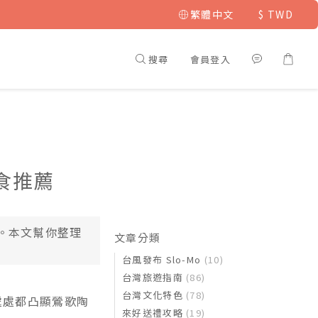
繁體中文
$
TWD
搜尋
會員登入
食推薦
。本文幫你整理
文章分類
台風發布 Slo-Mo
(10)
台灣旅遊指南
(86)
台灣文化特色
(78)
處處都凸顯鶯歌陶
來好送禮攻略
(19)