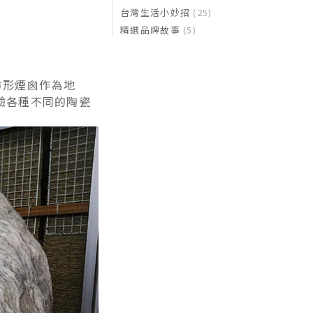
台灣生活小妙招
(25)
精選品牌故事
(5)
方形煙囪作為地
驗各種不同的陶瓷