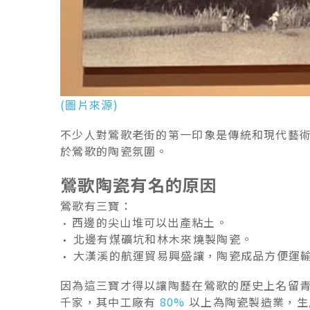
(圖片來源)
不少人對鶯歌老街的第一印象是傳統和現代藝
於鶯歌的陶瓷氛圍。
鶯歌陶瓷有名的原因
鶯歌有三寶：
西邊的尖山堆可以出產粘土。
•
北邊有煤礦坑和林木來燒製陶瓷。
•
大漢溪的航運貿易興盛讓，陶瓷成品方便運
•
因為這三寶才得以讓陶藝在鶯歌的歷史上名留
千家，其中工廠有
80%
以上為陶瓷製造業，生