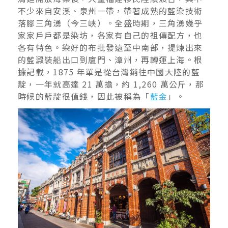
不少來自安溪、泉州一帶，帶著成熟的藍染技術
落腳三角湧（今三峽）。全盛時期，三角湧幾乎
家家戶戶都是染坊，各家有自己的祖傳配方，也
各有特色。染好的布批發遠至中南部，提煉出來
的藍澱裝船出口到廈門、漳州，再轉運上海。根
據記載，1875 年單是從台灣銷往中國大陸的藍
靛，一年就高達 21 萬擔，約 1,260 萬公斤，那
時候的藍靛很值錢，因此被稱為「
藍金
」。