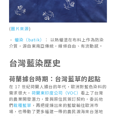
(
圖片來源
)
•
蠟染（batik）
： 以熱蠟塗在布料上作為防染
介質，源自東南亞傳統，線條自由、有流動感。
台灣藍染歷史
荷蘭據台時期：台灣藍草的起點
在 17 世紀荷蘭人據台的年代，歐洲對藍色染料的
需求很大，
荷蘭東印度公司（VOC）
看上了台灣
的農業開發潛力，曾與原住民簽訂契約，委託他
們
栽種藍草
，再把提煉出來的藍靛輸往歐洲市
場，也帶動了更多福建一帶的農民渡海來台落地