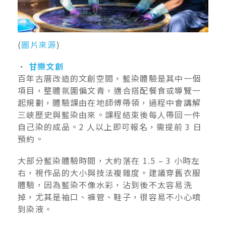
(
圖片來源
)
•
甘樂文創
百年古厝改造的文創空間，藍染體驗是其中一個
項目，整體氛圍偏文青，適合搭配餐食或導覽一
起規劃，體驗課由在地師傅帶領，過程中會講解
三峽歷史與藍染由來。課程結束後每人帶回一件
自己染的成品。2 人以上即可報名，需提前 3 日
預約。
大部分藍染體驗時間，大約落在 1.5 – 3 小時左
右，視作品的大小與技法複雜度。建議穿舊衣服
體驗，因為藍染不像水彩，沾到後不太容易洗
掉，尤其是袖口、褲管、鞋子，很容易不小心噴
到染液。