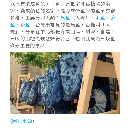
以把布染成藍色，「藍」這個字才從植物的名
字，變成顏色的名字。能用來做藍染的藍草有很
多種，主要分四大類：
馬藍
（大菁）、
木藍
、
蓼
藍
、
菘藍
。台灣最常見的是馬藍，台語叫「大
菁」，分布在中北部低海拔山區，耐濕、喜陰，
三峽的山地氣候剛好符合它，也因此成為三峽藍
染最主要的原料。
(
圖片來源
)