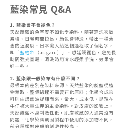
藍染常見 Q&A
1. 藍染會不會褪色？
天然靛藍的色牢度不如化學染料，隨著穿洗次數
累積、日曬時間拉長，顏色會轉淡，帶出一種舊
舊的溫潤感。日本職人給這個過程取了個名字，
叫「
藍枯れ
（ai-gare）」。想延緩褪色，避免長
時間強光直曬，清洗時用冷水輕柔手洗，效果會
好一些。
2. 藍染跟一般染布有什麼不同？
最根本的差別在染料來源。天然藍染的靛藍從植
物萃取，整個過程不需要石化原料；化學合成染
料則由煤焦油提煉而來，量大、成本低，是現在
牛仔褲大量生產的主要染料。對皮膚的影響上，
天然靛藍本身刺激性低，肌膚敏感的人通常沒有
問題。化學染料則因製程中使用的添加物不同，
部分種類對皮膚的刺激性較高。