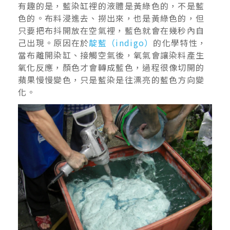
有趣的是，藍染缸裡的液體是黃綠色的，不是藍
色的。布料浸進去、撈出來，也是黃綠色的，但
只要把布抖開放在空氣裡，藍色就會在幾秒內自
己出現。原因在於
靛藍（indigo）
的化學特性，
當布離開染缸、接觸空氣後，氧氣會讓染料產生
氧化反應，顏色才會轉成藍色，過程很像切開的
蘋果慢慢變色，只是藍染是往漂亮的藍色方向變
化。