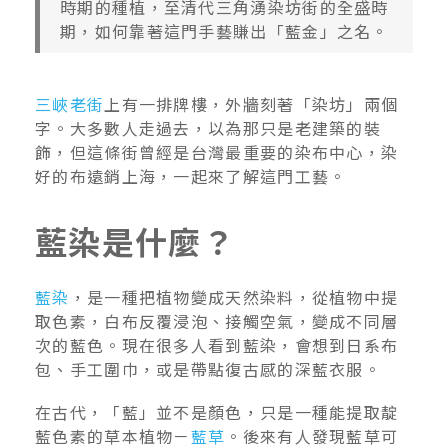
時期的種植，至清代三角湧染坊街的全盛時
期，如何靠著這門手藝賺出「藍金」之名。
三峽老街
上有一排牌樓，外牆刻著「染坊」兩個
字。大多數人走過去，以為那只是老建築的裝
飾，但這條街曾經是台灣最重要的染布中心，染
好的布遠銷上海，一起來了解這門工藝。
藍染是什麼？
藍染
，是一種把植物變成天然染料，從植物中提
取色素，白布反覆浸泡、接觸空氣，變成不同層
次的藍色。現在很多人看到藍染，會想到日系布
包、手工圍巾，或是帶點復古感的深藍衣服。
在古代，「藍」並不是顏色，只是一種能提取靛
藍色素的草本植物－
藍草
。後來有人發現藍草可