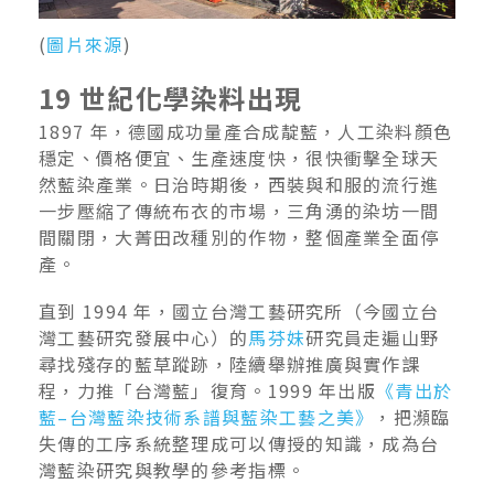
(
圖片來源
)
19 世紀化學染料出現
1897 年，德國成功量產合成靛藍，人工染料顏色
穩定、價格便宜、生產速度快，很快衝擊全球天
然藍染產業。日治時期後，西裝與和服的流行進
一步壓縮了傳統布衣的市場，三角湧的染坊一間
間關閉，大菁田改種別的作物，整個產業全面停
產。
直到 1994 年，國立台灣工藝研究所（今國立台
灣工藝研究發展中心）的
馬芬妹
研究員走遍山野
尋找殘存的藍草蹤跡，陸續舉辦推廣與實作課
程，力推「台灣藍」復育。1999 年出版
《青出於
藍–台灣藍染技術系譜與藍染工藝之美》
，把瀕臨
失傳的工序系統整理成可以傳授的知識，成為台
灣藍染研究與教學的參考指標。