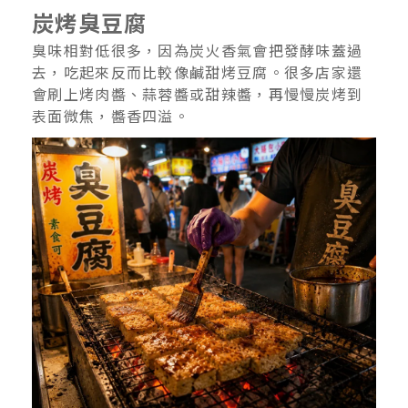
炭烤臭豆腐
臭味相對低很多，因為炭火香氣會把發酵味蓋過
去，吃起來反而比較像鹹甜烤豆腐。很多店家還
會刷上烤肉醬、蒜蓉醬或甜辣醬，再慢慢炭烤到
表面微焦，醬香四溢。