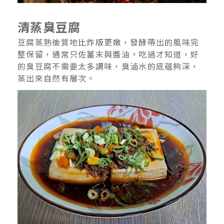
清蒸臭豆腐
豆腐蒸熟後質地比炸版更嫩，發酵帶出的風味完
整保留，通常只佐薑末與醬油。吃過才知道，好
的臭豆腐不需要太多調味，臭滷水的底蘊夠深，
蒸出來自然有層次。