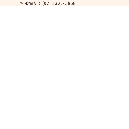
客服電話：(02) 3322-5868
連絡我們：reborn@laihao.com.tw
異業合作：marketing@laihao.com.tw
大量採購：sales@laihao.com.tw
來好上架：order@laihao.com.tw
Line：@laihao
實體門市
永康本店：台北市大安區永康街6巷11號
(
近捷
運東門站5號出口
)
西門店：台北市萬華區西寧南路169號
(近捷運
西門站6號出口)