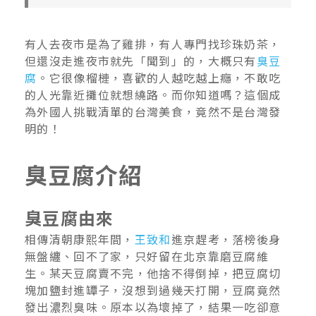
有人去夜市是為了雞排，有人專門找珍珠奶茶，
但還沒走進夜市就先「聞到」的，大概只有
臭豆
腐
。它很像榴槤，喜歡的人越吃越上癮，不敢吃
的人光靠近攤位就想繞路。而你知道嗎？這個成
為外國人挑戰清單的台灣美食，竟然不是台灣發
明的！
臭豆腐介紹
臭豆腐由來
相傳清朝康熙年間，
王致和
進京趕考，落榜後身
無盤纏、回不了家，只好留在北京靠磨豆腐維
生。某天豆腐賣不完，他捨不得倒掉，把豆腐切
塊加鹽封進罈子，沒想到過幾天打開，豆腐竟然
發出濃烈臭味。原本以為壞掉了，結果一吃卻意