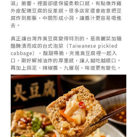
滋」脆響，裡面卻還保留柔軟口感，有點像炸雞
外皮配嫩豆腐的反差感。很多店家還會故意把豆
腐炸到膨脹，中間形成小洞，讓醬汁更容易吸進
去。
真正讓台灣炸臭豆腐變得特別的，是高麗菜加糖
醋醃漬而成的台式泡菜（Taiwanese pickled
cabbage），酸甜帶脆，夾進臭豆腐裡一起入
口，剛好解掉油炸的厚重感，讓人越吃越順口。
再加上蒜泥、辣椒醬、九層塔，味道更有變化。