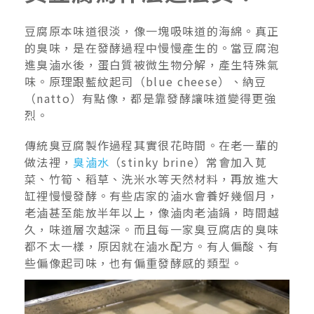
豆腐原本味道很淡，像一塊吸味道的海綿。真正
的臭味，是在發酵過程中慢慢產生的。當豆腐泡
進臭滷水後，蛋白質被微生物分解，產生特殊氣
味。原理跟藍紋起司（blue cheese）、納豆
（natto）有點像，都是靠發酵讓味道變得更強
烈。
傳統臭豆腐製作過程其實很花時間。在老一輩的
做法裡，
臭滷水
（stinky brine）常會加入莧
菜、竹筍、稻草、洗米水等天然材料，再放進大
缸裡慢慢發酵。有些店家的滷水會養好幾個月，
老滷甚至能放半年以上，像滷肉老滷鍋，時間越
久，味道層次越深。而且每一家臭豆腐店的臭味
都不太一樣，原因就在滷水配方。有人偏酸、有
些偏像起司味，也有偏重發酵感的類型。