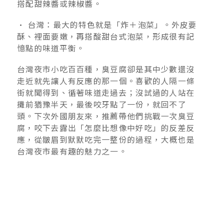
搭配甜辣醬或辣椒醬。
• 台灣：最大的特色就是「炸＋泡菜」。外皮要
酥、裡面要嫩，再搭酸甜台式泡菜，形成很有記
憶點的味道平衡。
台灣夜市小吃百百種，臭豆腐卻是其中少數還沒
走近就先讓人有反應的那一個。喜歡的人隔一條
街就聞得到、循著味道走過去；沒試過的人站在
攤前猶豫半天，最後咬牙點了一份，就回不了
頭。下次外國朋友來，推薦帶他們挑戰一次臭豆
腐，咬下去露出「怎麼比想像中好吃」的反差反
應，從皺眉到默默吃完一整份的過程，大概也是
台灣夜市最有趣的魅力之一。