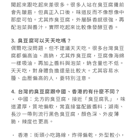
聞起來跟吃起來差很多。很多人站在臭豆腐攤前
會先皺眉，但真正入口後，味道反而不像想像中
那麼可怕。尤其炸臭豆腐，外層酥香感很強，再
配泡菜與醬汁，實際吃起來比較像發酵豆香。
3. 臭豆腐可以天天吃嗎？
偶爾吃沒問題，但不建議天天吃。很多台灣臭豆
腐都偏高油、高鈉，尤其炸臭豆腐，豆腐像海綿
一樣吸油，再加上醬料與泡菜，鈉含量也不低。
天天吃，對身體負擔還是比較大。尤其容易水
腫、血壓偏高的人，要特別注意。
4. 台灣的臭豆腐跟中國、香港的有什麼不同？
• 中國：北方的臭豆腐，接近「臭豆腐乳」，味
道濃厚，質地偏軟，常直接當配飯醬料；湖南、
長沙一帶則流行黑色臭豆腐，顏色深、外皮薄
脆，辣度也更高。
• 香港：街頭小吃路線，炸得偏乾，外型較小，