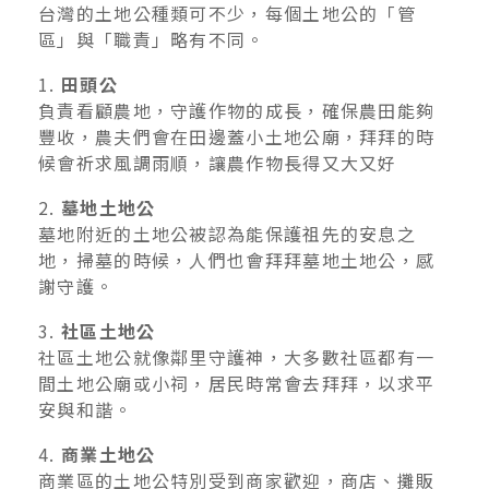
台灣的土地公種類可不少，每個土地公的「管
區」與「職責」略有不同。
1.
田頭公
負責看顧農地，守護作物的成長，確保農田能夠
豐收，農夫們會在田邊蓋小土地公廟，拜拜的時
候會祈求風調雨順，讓農作物長得又大又好
2.
墓地土地公
墓地附近的土地公被認為能保護祖先的安息之
地，掃墓的時候，人們也會拜拜墓地土地公，感
謝守護。
3.
社區土地公
社區土地公就像鄰里守護神，大多數社區都有一
間土地公廟或小祠，居民時常會去拜拜，以求平
安與和諧。
4.
商業土地公
商業區的土地公特別受到商家歡迎，商店、攤販