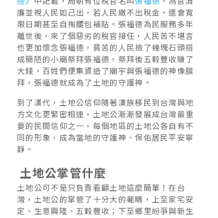
經》
中記載，周朝有位稅官名叫
張福德
，為官清
廉並視人民如己出，若人民繳不出稅金，還會寬
限日期甚至自掏腰包補貼。張福德為民服務多年
離世後，來了個惡劣的稅官接任，人民苦不堪言
也更加懷念張福德，貧苦的人民撿了幾塊石頭搭
成簡陋的小廟祭拜張福德，祭拜後五穀豐收賺了
大錢，百姓們便集資造了廟宇與張福德的神像膜
拜，張福德就成為了土地的守護神。
到了漢代，土地公信仰隨著漢族移民到台灣與地
方文化更緊密相連，土地公漸漸發展成台灣最重
要的民間信仰之一，每個地區的土地公各自有不
同的形象，成為當地的守護神、保佑居民平安寧
靜。
土地公掌管什麼
土地公可不是只負責看顧土地這麼簡單！在台
灣，土地公的掌管了十分大的範疇，上至家宅安
定、生意興隆、五穀豐收；下至鄉里紛爭與新生