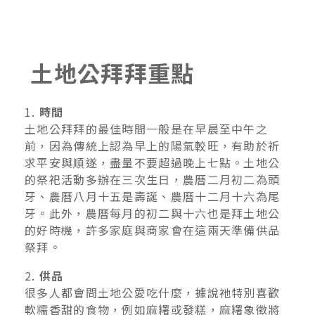
土地公拜拜重點
1.
時間
土地公拜拜的最佳時間一般是在早晨至中午之
前，因為傳統上認為早上的陽氣較旺，有助於祈
求平安與順遂，盡量不要超過晚上七點。土地公
的祭祀活動多辦在三次生日，農曆二月初二為頭
牙、農曆八月十五是壽誕、農曆十二月十六為尾
牙。此外，農曆每月的初二與十六也是拜土地公
的好時機，許多家庭與商家會在這兩天準備供品
祭拜。
2.
供品
很多人都會問土地公愛吃什麼，據說祂特別喜歡
軟糯香甜的食物，例如麻糬或發糕，麻糬象徵將