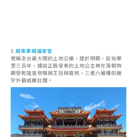
3.
屏東車城福安宮
號稱全台最大間的土地公廟，建於明朝，庇佑鄉
里三百年，據說正殿安奉的土地公主神在清朝時
期受乾隆皇帝賜與王冠與龍袍，三進六層樓的廟
宇外觀威嚴壯闊。