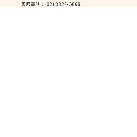
客服電話：(02) 3322-5868
連絡我們：reborn@laihao.com.tw
異業合作：marketing@laihao.com.tw
大量採購：sales@laihao.com.tw
來好上架：order@laihao.com.tw
Line：@laihao
實體門市
永康本店：台北市大安區永康街6巷11號
(
近捷
運東門站5號出口
)
西門店：台北市萬華區西寧南路169號
(近捷運
西門站6號出口)