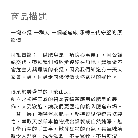
商品描述
一塊茶摳 一群人 一個老皂廠 承轉三代守望的原
鄉情
阿祖曾說：「做肥皂是一項良心事業」，阿公謹
記交代，帶領我們將腳步停留在原地，繼續做不
會危害人與環境的茶摳，因為我們知道有一天大
家會回頭，回頭走向傻傻做天然茶摳的我們。
傳承於美盛堂的「茶山房」
創立之初將三峽的碧螺春綠茶應用於肥皂的製
作，大受歡迎，讓我們更堅定的投入肥皂市場。
「茶山房」獨特浮水肥皂，堅持遵循傳統古法製
皂，萃取天然草本植物揉合調製成自然純淨、無
化學香精的手工皂，散發獨特的香氣，其氣味清
新令人舒爽，洗後滋潤、不易緊繃、不易乾澀，