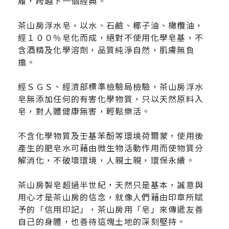
履，跨越下一個經典。
茶山房浮水皂，以水、石鹼、椰子油、橄欖油，
經１００％皂化而成，絕對不使用化學皂基，不
含酒精及化學溶劑，品質純淨自然，肌膚無負
擔。
經ＳＧＳ、經濟部標準檢驗局檢驗，茶山房浮水
皂無添加任何的有害化學物質，只以天然原料入
皂，對人體健康無害，輕鬆樂活。
不含化學物質及壬基苯酚等環境荷爾蒙，使用後
產生的肥皂水可藉由微生物活動作用而使物質分
解消化，不破壞環境，人親土親，環保永續。
茶山房製皂超過半世紀，天然只是基本，誠意與
用心才是茶山房的信念，就像人們藉由印章所賦
予的「信用印記」，茶山房用「皂」來傳遞友善
自己的身體，也善待這塊土地的深刻堅持。