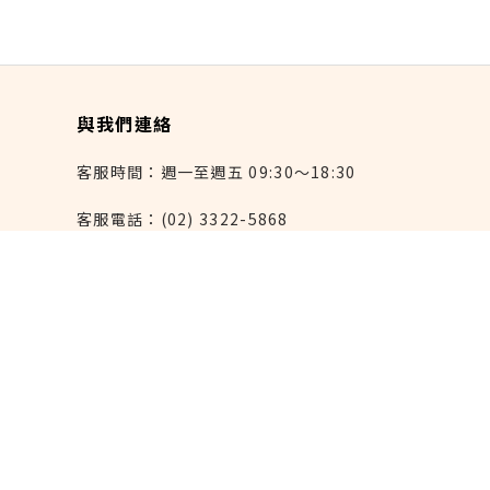
與我們連絡
客服時間：週一至週五 09:30～18:30
客服電話：(02) 3322-5868
連絡我們：reborn@laihao.com.tw
異業合作：marketing@laihao.com.tw
大量採購：sales@laihao.com.tw
來好上架：order@laihao.com.tw
Line：@laihao