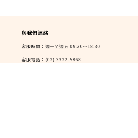
與我們連絡
客服時間：週一至週五 09:30～18:30
客服電話：(02) 3322-5868
連絡我們：reborn@laihao.com.tw
異業合作：marketing@laihao.com.tw
大量採購：sales@laihao.com.tw
來好上架：order@laihao.com.tw
Line：@laihao