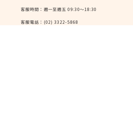
客服時間：週一至週五 09:30～18:30
客服電話：(02) 3322-5868
連絡我們：reborn@laihao.com.tw
異業合作：marketing@laihao.com.tw
大量採購：sales@laihao.com.tw
來好上架：order@laihao.com.tw
Line：@laihao
實體門市
永康本店：台北市大安區永康街6巷11號
(
近捷
運東門站5號出口
)