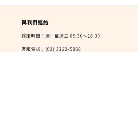
與我們連絡
客服時間：週一至週五 09:30～18:30
客服電話：(02) 3322-5868
連絡我們：reborn@laihao.com.tw
異業合作：marketing@laihao.com.tw
大量採購：sales@laihao.com.tw
來好上架：order@laihao.com.tw
Line：@laihao
實體門市