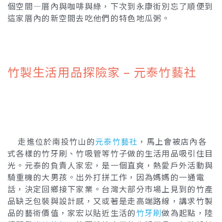
個空間—厝內與咖啡與綠，下次到永康街別忘了順便到
這家厝內的新空間去吃他們的特色地瓜粥。
竹製生活用品探險家 – 元泰竹藝社
走進位於南投竹山的
元泰竹藝社
，馬上會被店內各
式各樣的竹牙刷、竹吸管等竹子做的生活用品吸引住目
光。元泰的負責人家宏，是一個直爽，熱愛戶外活動與
騎重機的大男孩。出外打拼工作，因為媽媽的一通電
話，決定回鄉接下家業。台灣大部分市場上見到的竹產
品缺乏包裝與設計感，又或著是走高端路線，講求竹製
品的藝術價值，家宏以貼近生活的
竹牙刷
做為起點，陸