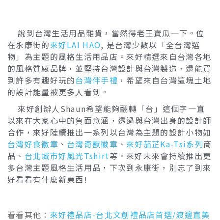
說到台灣生活用品雜貨，當然得老王賣瓜一下。位
在永康街的
來好LAI HAO
, 是台灣少數以「全台灣選
物」為主題的風格生活用品店。來好精選來自台灣各地
的風格質感品牌，並堅持台灣設計與台灣製造，還能買
到許多有趣好玩的
台灣伴手禮
，希望來自台灣這塊土地
的設計能量被更多人看到。
來好創辦人Shaun希望能夠翻轉「台」這個字一直
以來在大家心中的負面意涵，透過與台灣出身的設計師
合作，來好陸續推出一系列以台灣為主題的設計小物如
台灣好食徽章
、
台灣奇獸徽章
、
來好茄芷Ka-Tsi系列
商
品、
台北城市好風光Tshirt
等。來好未來會持續推出更
多台灣主題風格生活用品，下次到永康街，別忘了到來
好看看有什麼新東西!
看看其他：
來好禮品店-台北文創禮品店首選/渡邊直美