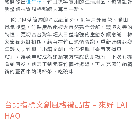
續開發出
桂竹杯
、竹耳扒等實用的生活用品，包裝設計
與整體視覺風格都讓人耳目一新。
除了俐落簡約的產品設計外，近年戶外露營、登山
風氣興盛，竹製產品能被大自然完全分解，環境友善的
特性，更切合台灣年輕人日益增強的生態永續意識。林
家宏從返鄉初期，藉著在竹山熱情夜跑，重新連結返鄉
年輕人；到與「小鎮文創」合作復興「臺西客運車
站」，讓老車站成為連結地方情感的新場所。下次有機
會到南投，別忘了到元泰竹藝社逛逛，再去充滿竹編藝
術的臺西車站喝杯茶、吃碗冰。
台北指標文創風格禮品店 – 來好 LAI
HAO