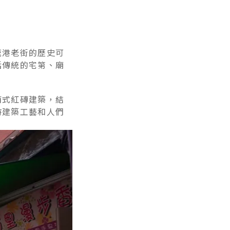
鹿港老街的歷史可
括傳統的宅第、廟
南式紅磚建築，結
時建築工藝和人們