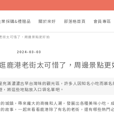
企業採購&禮贈品
關於來好
部落格首頁
會員專區
老街太可惜了，周邊景點更好拍
2024-03-03
逛鹿港老街太可惜了，周邊景點更
是充滿濃濃古早台灣味的觀光區，許多人因知名小吃而慕名
遊，將這些地點放入口袋名單吧。
榮的城鎮，帶來龐大的商機和人潮，發展出各種美味小吃，
它的故事，一起來看看鹿港除了有名的老街，還有哪些熱門