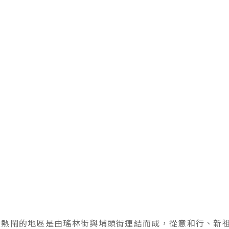
最熱鬧的地區是由瑤林街與埔頭街連結而成，從意和行、新