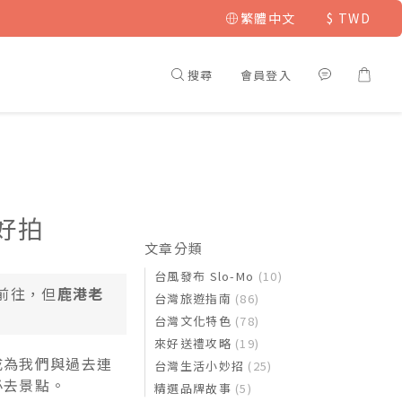
繁體中文
$
TWD
搜尋
會員登入
好拍
文章分類
台風發布 Slo-Mo
(10)
前往，但
鹿港老
台灣旅遊指南
(86)
台灣文化特色
(78)
來好送禮攻略
(19)
成為我們與過去連
台灣生活小妙招
(25)
必去景點。
精選品牌故事
(5)