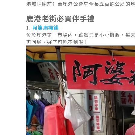
港城隍廟前）至鹿港公會堂全長五百餘公尺的
鹿港老街必買伴手禮
1.
阿婆麻糬舖
位於鹿港第一市場內，雖然只是小小攤販，每
再回顧，遲了可吃不到喔！