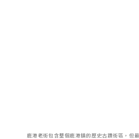
鹿港老街包含整個鹿港鎮的歷史古蹟街區，但