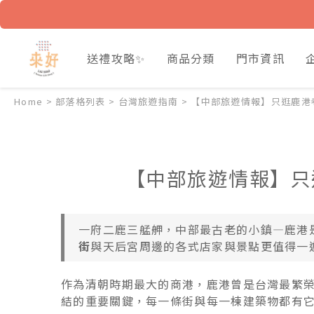
送禮攻略✨
商品分類
門市資訊
Home
>
部落格列表
>
台灣旅遊指南
>
【中部旅遊情報】只逛鹿港
【中部旅遊情報】只
一府二鹿三艋舺，中部最古老的小鎮—鹿港
街
與天后宮周邊的各式店家與景點更值得一
作為清朝時期最大的商港，鹿港曾是台灣最繁
結的重要關鍵，每一條街與每一棟建築物都有