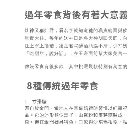
過年零食背後有著大意
灶神又稱灶君，看名字就知道祂的職責範圍與
重責大任。每年的送神日是各大神明回天庭，
灶上塗上酒糟，讓灶君喝醉酒頭腦不清，少打
「吃甜甜，說好話」，在玉帝面前幫大家美言
傳統零食有很多款，其中挑選幾款特別有寓意
8種傳統過年零食
1.
寸棗糖
源自於金門，當地人在喜事婚禮時習慣以紅棗
品。它的外形類似棗子，由麵粉和麥芽糖製成
棗，但在金門獨具特色，口感與沙琪瑪相似，