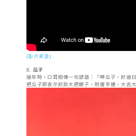
(影片來源)
8.
瓜子
過年時，口耳相傳一句諺語：「呷瓜子，好過
把瓜子即表示抓到大把銀子，財運亨通，大吉