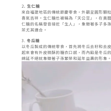
2
. 生仁糖
來自福建地區的傳統節慶零食，外觀呈圓形顆
喜氣吉祥。生仁糖也被稱為「天公豆」，在黃
仁糖的名稱發音接近「生人」，象徵著多子多
茶尤其適合。
3.
冬瓜糖
以冬瓜製成的傳統零食，首先將冬瓜去籽和去
起來會有外皮微酥的糖衣口感，而內餡是冬瓜
綿延不絕就象徵著子孫繁榮和延年益壽的形象