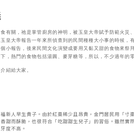
義
飲食有關，祂是掌管廚房的神明，被玉皇大帝賦予防範火災
向玉皇大帝報告一年來所偵查到的民間種種大小事的時候，
幾個小報告，後來民間文化演變成要用又黏又甜的食物來祭
一下，熱門的食物包括湯圓、麥芽糖等，所以，不少過年的
的介紹給大家。
祝福新人早生貴子。由於紅棗稀少且昂貴，金門居民用「寸
，香甜而酥脆，也很符合「吃甜甜生兒子」的習俗。雖然實
黏牙度不高。