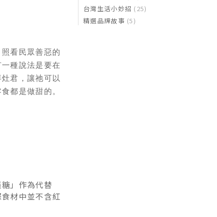
台灣生活小妙招
(25)
精選品牌故事
(5)
、照看民眾善惡的
有一種說法是要在
拜灶君，讓祂可以
零食都是做甜的。
棗糖」作為代替
際食材中並不含紅