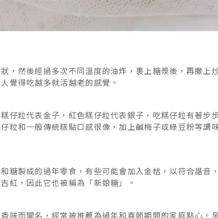
球狀，然後經過多次不同溫度的油炸，裹上糖漿後，再撒上
讓人覺得吃越多就活越老的感覺。
色糕仔粒代表金子，紅色糕仔粒代表銀子，吃糕仔粒有著步
糕仔粒和一般傳統糕點口感很像，加上鹹梅子或綠豆粉等調
粉和糖製成的過年零食，有些可能會加入金桔，以符合諧音
嚐吉紅，因此它也被稱為「新娘糖」。
生香味而聞名，經常被推薦為過年和春節期間的家庭點心。