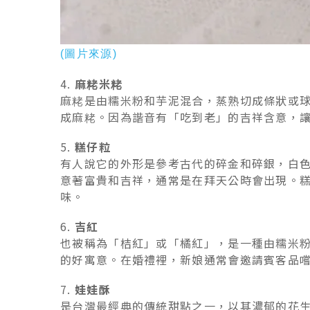
(圖片來源)
4.
麻粩米粩
麻粩是由糯米粉和芋泥混合，蒸熟切成條狀或
成麻粩。因為諧音有「吃到老」的吉祥含意，
5.
糕仔粒
有人說它的外形是參考古代的碎金和碎銀，白
意著富貴和吉祥，通常是在拜天公時會出現。
味。
6.
吉紅
也被稱為「桔紅」或「橘紅」，是一種由糯米
的好寓意。在婚禮裡，新娘通常會邀請賓客品
7.
娃娃酥
是台灣最經典的傳統甜點之一，以其濃郁的花