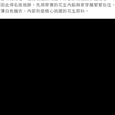
，因此得名娃娃酥。先將厚實的花生內餡與麥芽糖緊緊包住
薄薄白色糖衣，內部則是精心挑選的花生原料。