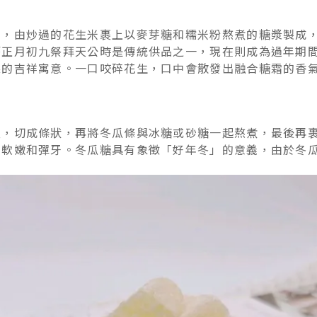
粒，由炒過的花生米裹上以麥芽糖和糯米粉熬煮的糖漿製成
曆正月初九祭拜天公時是傳統供品之一，現在則成為過年期
孫的吉祥寓意。一口咬碎花生，口中會散發出融合糖霜的香
皮，切成條狀，再將冬瓜條與冰糖或砂糖一起熬煮，最後再
的軟嫩和彈牙。冬瓜糖具有象徵「好年冬」的意義，由於冬
。