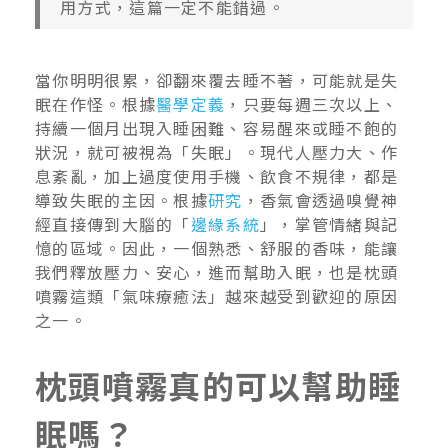
用方式，這篇一定不能錯過。
當你明明很累，卻翻來覆去睡不著，可能就是失
眠在作怪。根據
醫學定義
，只要每週三次以上、
持續一個月出現入睡困難、容易醒來或睡不飽的
狀況，就可被視為「失眠」。現代人壓力大、作
息紊亂，加上過度使用手機、飲食不規律，都是
導致失眠的主因。根據
研究
，香氣會透過嗅覺神
經直接傳到大腦的「
邊緣系統
」，掌管情緒與記
憶的區域。因此，一個熟悉、舒服的香味，能讓
我們釋放壓力、安心，進而幫助入眠，也是枕頭
噴霧這類「氣味療癒法」越來越受到歡迎的原因
之一。
枕頭噴霧真的可以幫助睡
眠嗎？