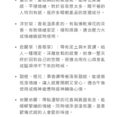
感、平穩情緒，對於容易想太多、睡不著的
人特別有感，是許多睡眠產品的首選成分。
洋甘菊：香氣溫柔柔的，有點像乾燥花的淡
香，有助情緒安定、緩和煩躁，適合壓力大
或情緒敏感時使用。
岩蘭草（香根草）：帶有泥土與木質調，給
人一種穩定、深層放鬆的感覺，就像一整天
終於回到自己的空間，很適合用在心煩意亂
或腦袋停不下來的時候。
甜橙、橙花：果香調帶著清新甜感，能提振
低落情緒，讓人感覺開朗又安心，適合午後
使用或精神疲憊時提神轉換心情。
依蘭依蘭：帶點濃郁的花香與異國氣息，能
緩解緊繃的情緒，同時增添浪漫氛圍，是喜
歡儀式感的人會愛的味道。