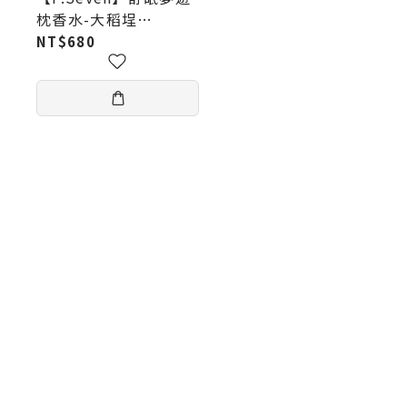
枕香水-大稻埕
（30ml）
NT$680