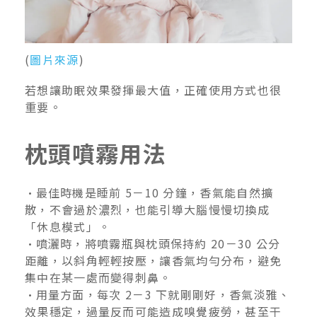
(
圖片來源
)
若想讓助眠效果發揮最大值，正確使用方式也很
重要。
枕頭噴霧用法
•
最佳時機是睡前 5－10 分鐘，香氣能自然擴
散，不會過於濃烈，也能引導大腦慢慢切換成
「休息模式」。
•
噴灑時，將噴霧瓶與枕頭保持約 20－30 公分
距離，以斜角輕輕按壓，讓香氣均勻分布，避免
集中在某一處而變得刺鼻。
•
用量方面，每次 2－3 下就剛剛好，香氣淡雅、
效果穩定，過量反而可能造成嗅覺疲勞，甚至干