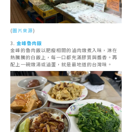
(
圖片來源
)
3.
金峰魯肉飯
金峰的魯肉飯以肥瘦相間的滷肉燉煮入味，淋在
熱騰騰的白飯上，每一口都充滿膠質與醬香。再
配上一碗燉湯或滷蛋，就是最地道的台灣味。