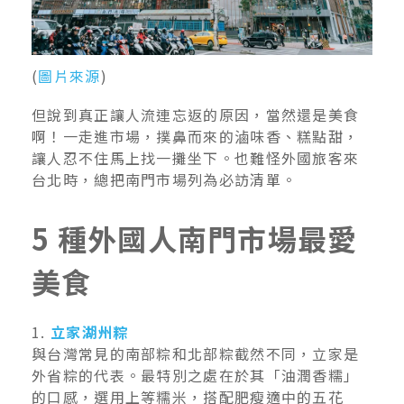
(
圖片來源
)
但說到真正讓人流連忘返的原因，當然還是美食
啊！一走進市場，撲鼻而來的滷味香、糕點甜，
讓人忍不住馬上找一攤坐下。也難怪外國旅客來
台北時，總把南門市場列為必訪清單。
5 種外國人南門市場最愛
美食
1.
立家湖州粽
與台灣常見的南部粽和北部粽截然不同，立家是
外省粽的代表。最特別之處在於其「油潤香糯」
的口感，選用上等糯米，搭配肥瘦適中的五花