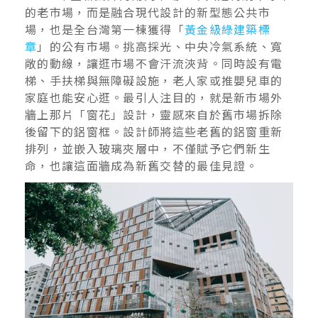
的老市場，而是融合現代設計的新型態公共市
場，也是全台灣第一棟獲得「
黃金級綠建築標
章
」的公有市場。挑高採光、中央冷氣系統、寬
敞的動線，讓逛市場不會汗流浹背。同時設有電
梯、手扶梯與無障礙設施，老人家或推嬰兒車的
家庭也能安心逛。最引人注目的，就是新市場外
牆上那片「窗花」設計，靈感來自於舊市場拆除
後留下的鋁窗框。設計師將這些老舊的鋁窗重新
排列，並嵌入玻璃夾層中，不僅賦予它們新生
命，也讓這面牆成為新舊交替的最佳見證。