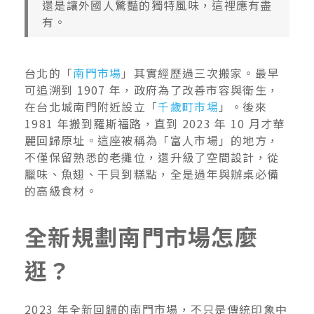
還是讓外國人驚豔的獨特風味，這裡應有盡
有。
台北的「
南門市場
」其實經歷過三次搬家。最早
可追溯到 1907 年，政府為了改善市容與衛生，
在台北城南門附近設立「
千歲町市場
」。後來
1981 年搬到羅斯福路，直到 2023 年 10 月才華
麗回歸原址。這座被稱為「富人市場」的地方，
不僅保留熟悉的老攤位，還升級了空間設計，從
臘味、魚翅、干貝到糕點，全是過年與辦桌必備
的高級食材。
全新規劃南門市場怎麼
逛？
2023 年全新回歸的南門市場，不只是傳統印象中