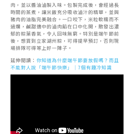
肉，並以醬油滷製入味。包製完成後，會經過長
時間的蒸煮，讓米飯充分吸收滷汁的精華，並與
豬肉的油脂完美融合。一口咬下，米粒軟糯而不
過爛，鹹甜適中的滷肉餡在口中化開，散發出濃
郁的粽葉香氣，令人回味無窮。特別是端午節前
後，想買到立家湖州粽，可得提早預訂，否則現
場排隊可得等上好一陣子。
延伸閱讀：
你知道為什麼端午節要放假嗎？而且
不能對人說「端午節快樂」｜7個有趣冷知識