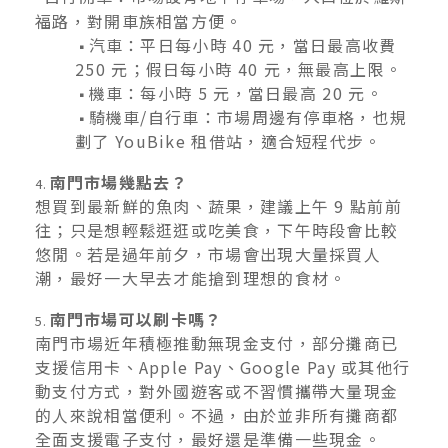
福路，對開車族相當方便。
汽車：平日每小時 40 元，當日最高收費
▪️
250 元；假日每小時 40 元，無最高上限。
機車：每小時 5 元，當日最高 20 元。
▪️
騎機車/自行車：市場周邊有停車格，也規
▪️
劃了 YouBike 租借站，適合短程代步。
南門市場幾點去？
4.
想買到最新鮮的魚肉、蔬果，建議上午 9 點前前
往；只是想輕鬆逛逛或吃美食，下午時段會比較
悠閒。若是過年前夕，市場會出現大量採買人
潮，最好一大早去才能搶到理想的食材。
南門市場可以刷卡嗎？
5.
南門市場近年積極推動無現金支付，部分攤商已
支援信用卡、Apple Pay、Google Pay 或其他行
動支付方式，對外國遊客或不習慣攜帶大量現金
的人來說相當便利。不過，由於並非所有攤商都
全面支援電子支付，最好還是準備一些現金。