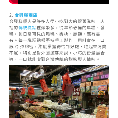
2.
合興糕糰店
合興糕糰店是許多人從小吃到大的懷舊滋味，店
裡的
傳統糕點
種類繁多，從年節必備的年糕、發
糕，到日常可見的鬆糕、壽桃、壽麵，應有盡
有。每一塊糕點都堅持手工製作，用料實在，口
感 Q 彈綿密，甜度掌握得恰到好處，吃起來清爽
不膩。特別是對外國遊客來說，小巧的份量最合
適，一口就能嚐到台灣傳統的甜味與人情味。