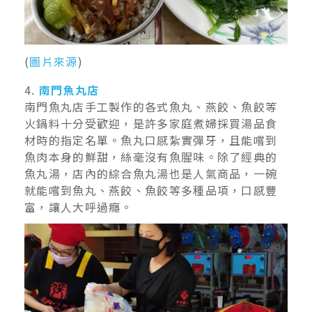
(
圖片來源
)
4.
南門魚丸店
南門魚丸店手工製作的各式魚丸、燕餃、魚餃等
火鍋料十分受歡迎，是許多家庭煮婦採買湯品食
材時的指定名單。魚丸口感紮實彈牙，且能嚐到
魚肉本身的鮮甜，絲毫沒有魚腥味。除了經典的
魚丸湯，店內的綜合魚丸湯也是人氣商品，一碗
就能嚐到魚丸、燕餃、魚餃等多種品項，口感豐
富，讓人大呼過癮。