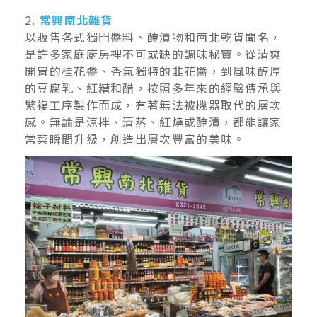
2.
常興南北雜貨
以販售各式獨門醬料、醃漬物和南北乾貨聞名，
是許多家庭廚房裡不可或缺的調味秘寶。從清爽
開胃的桂花醬、香氣獨特的韭花醬，到風味醇厚
的豆腐乳、紅糟和醋，按照多年來的經驗傳承與
繁複工序製作而成，有著無法被機器取代的層次
感。無論是涼拌、清蒸、紅燒或醃漬，都能讓家
常菜瞬間升級，創造出層次豐富的美味。