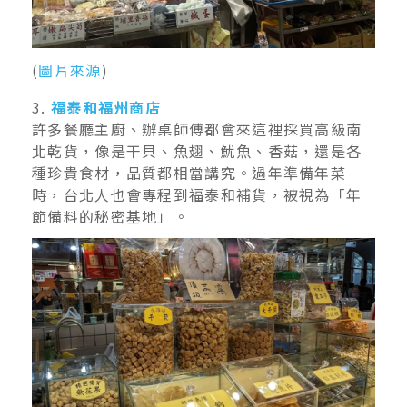
(
圖片來源
)
3.
福泰和福州商店
許多餐廳主廚、辦桌師傅都會來這裡採買高級南
北乾貨，像是干貝、魚翅、魷魚、香菇，還是各
種珍貴食材，品質都相當講究。過年準備年菜
時，台北人也會專程到福泰和補貨，被視為「年
節備料的秘密基地」。