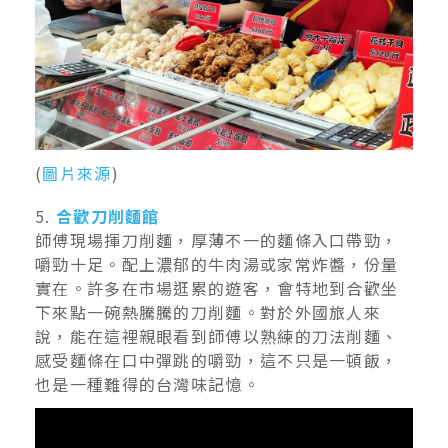
(
圖片來源
)
5.
合歡刀削麵館
師傅現場揮刀削麵，厚薄不一的麵條入口帶勁，
嚼勁十足。配上濃郁的牛肉湯或家常炸醬，份量
實在。許多在市場逛累的遊客，會特地到合歡坐
下來點一碗熱騰騰的刀削麵。對於外國旅人來
說，能在這裡親眼看到師傅以熟練的刀法削麵、
感受麵條在口中彈跳的嚼勁，這不只是一頓飯，
也是一種難得的台灣味記憶。