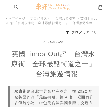
トップページ
>
ブログリスト
>
台灣旅遊指南
>
英國Times
Out評「台灣永康街－全球最酷街道之一」｜台灣旅遊情報
ブログカテゴリ
2024-02-28
英國Times Out評「台灣永
康街－全球最酷街道之一」
｜台灣旅遊情報
永康街
是台北市著名的商圈之，在 2022 年
被英國評為「最酷街道」第 4 名，裡面有許
多傳統小吃、特色美食與異國餐廳，交通方