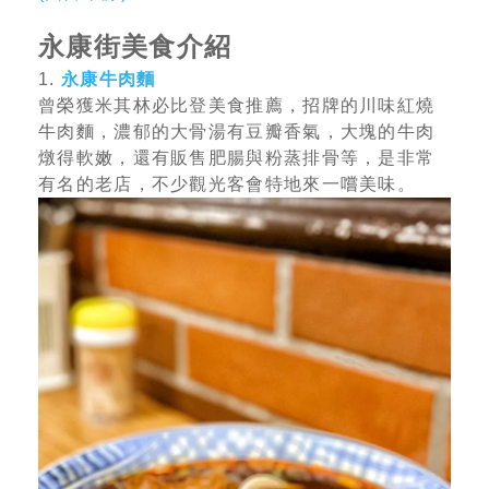
永康街美食介紹
1.
永康牛肉麵
曾榮獲米其林必比登美食推薦，招牌的川味紅燒
牛肉麵，濃郁的大骨湯有豆瓣香氣，大塊的牛肉
燉得軟嫩，還有販售肥腸與粉蒸排骨等，是非常
有名的老店，不少觀光客會特地來一嚐美味。