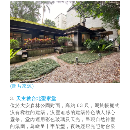
(圖片來源)
3.
天主教台北聖家堂
位於大安森林公園對面，高約 63 尺，屬於帳棚式
沒有樑柱的建築，沒壓迫感的建築特色助人靜心
靈修。堂內運用彩色玻璃及天光，呈現自然神聖
的氛圍，鳥瞰呈十字架型，夜晚經燈光照射會發