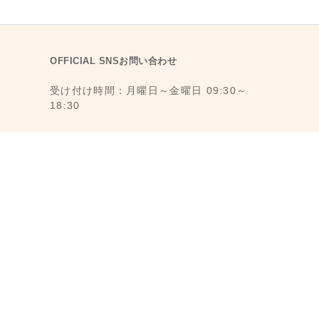
OFFICIAL SNSお問い合わせ
受け付け時間：月曜日～金曜日 09:30～
18:30
1F., No. 11, Ln. 6, Yongkang St., Da’an
Dist., Taipei City 106008, Taiwan (MRT
Dongmen Station, Exit 5)
最寄駅：台湾台北MRT東門駅 (MRT 5番出
口から徒歩3分)
メール： reborn@laihao.com.tw
LINE ID：@laihao