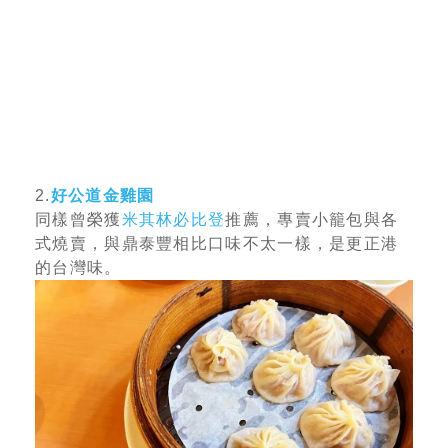
2.
好公道金雞園
同樣曾榮獲
米其林必比登
推薦，專賣小籠包與各
式燒賣，與鼎泰豐相比口味不太一樣，是更正港
的台灣味。