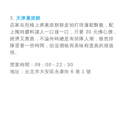
3.
天津蔥抓餅
店家在煎檯上將蔥抓餅餅皮拍打得蓬鬆酥脆，配
上獨特醬料讓人一口接一口，只要 30 元佛心價，
經濟又實惠，不論何時總是有排隊人潮，雖然排
隊需要一些時間，但這價格與美味程度真的很值
得。
營業時間：09：00－22：30
地址：台北市大安區永康街 6 巷 1 號