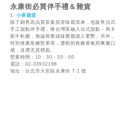
永康街必買伴手禮＆雜貨
1.
小茶栽堂
除了銷售高品質茶葉與茶味霜淇淋，也販售法式
手工甜點伴手禮，將台灣茶融入法式甜點－馬卡
龍牛軋糖，無論視覺或味覺都讓人驚艷。另外，
特別推薦焦糖堅果塔，濃郁的焦糖香氣與爽脆口
感，送禮尤其體面。
營業時間：10：30－20：00
電話：02-33932198
地址：台北市大安區永康街 7-1 號