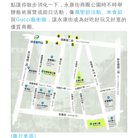
點讓你散步消化一下，永康街商圈公園時不時舉
辦藝術展覽或節日活動，像
萬聖節活動
、
米食節
與
Gucci藝術牆
，讓永康街成為好吃好玩又好逛的
優質商圈。
(圖片來源)