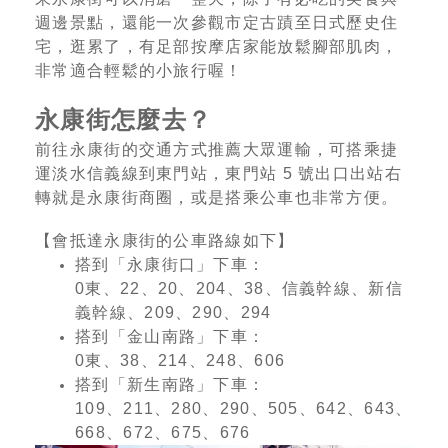
週邊景點，還能一次參觀市定古蹟至日式歷史住
宅，逛累了，有足部按摩店家能放鬆腳部肌肉，
非常適合輕鬆的小旅行喔！
永康街怎麼去？
前往永康街的交通方式推薦大眾運輸，可搭乘捷
運淡水信義線到東門站，東門站 5 號出口出站右
轉就是永康街商圈，或是搭乘公車也非常方便。
【會抵達永康街的公車路線如下】
搭到「永康街口」下車：
0東、22、20、204、38、信義幹線、新信
義幹線、209、290、294
搭到「金山南路」下車：
0東、38、214、248、606
搭到「新生南路」下車：
109、211、280、290、505、642、643、
668、672、675、676