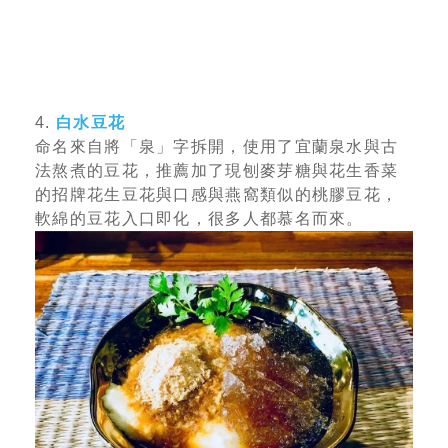
4.
白水豆花
命名來自將「泉」字拆開，使用了宜蘭泉水與古
法熬煮的豆花，推薦加了現刨麥芽糖與花生香菜
的招牌花生豆花與口感與燕窩類似的桃膠豆花，
軟綿的豆花入口即化，很多人都慕名而來。