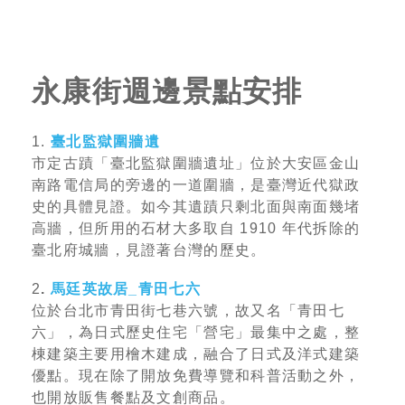
永康街週邊景點安排
1.
臺北監獄圍牆遺
市定古蹟「臺北監獄圍牆遺址」位於大安區金山
南路電信局的旁邊的一道圍牆，是臺灣近代獄政
史的具體見證。如今其遺蹟只剩北面與南面幾堵
高牆，但所用的石材大多取自 1910 年代拆除的
臺北府城牆，見證著台灣的歷史。
2
.
馬廷英故居_青田七六
位於台北市青田街七巷六號，故又名「青田七
六」，為日式歷史住宅「營宅」最集中之處，整
棟建築主要用檜木建成，融合了日式及洋式建築
優點。現在除了開放免費導覽和科普活動之外，
也開放販售餐點及文創商品。