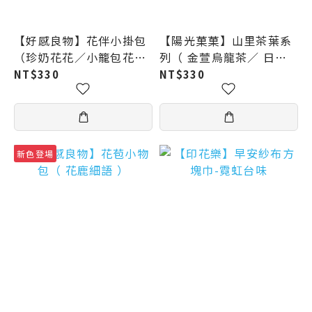
【好感良物】花伴小掛包
【陽光菓菓】山里茶葉系
（珍奶花花／小籠包花花
列（ 金萱烏龍茶／ 日月
／花漾101）
潭紅茶／高山烏龍茶／小
NT$330
NT$330
葉紅茶／四季春青茶 ）
新色登場