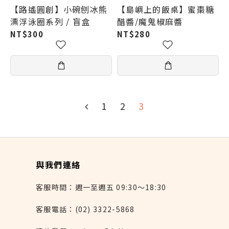
【路遙圓創】小碗刨冰熊
【島嶼上的飯桌】蜜棗糖
漂浮泳圈系列 / 盲盒
醋醬/魔鬼椒麻醬
NT$300
NT$280
1
2
3
與我們連絡
客服時間：週一至週五 09:30～18:30
客服電話：(02) 3322-5868