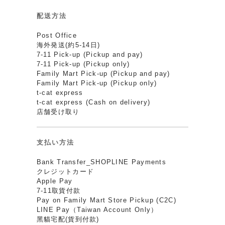
配送方法
Post Office
海外発送(約5-14日)
7-11 Pick-up (Pickup and pay)
7-11 Pick-up (Pickup only)
Family Mart Pick-up (Pickup and pay)
Family Mart Pick-up (Pickup only)
t-cat express
t-cat express (Cash on delivery)
店舗受け取り
支払い方法
Bank Transfer_SHOPLINE Payments
クレジットカード
Apple Pay
7-11取貨付款
Pay on Family Mart Store Pickup (C2C)
LINE Pay（Taiwan Account Only）
黑貓宅配(貨到付款)