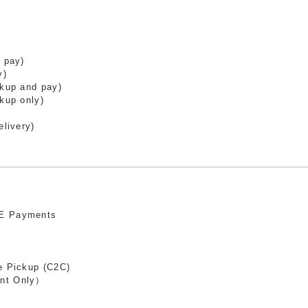
 pay)
y)
ckup and pay)
kup only)
elivery)
E Payments
e Pickup (C2C)
nt Only）