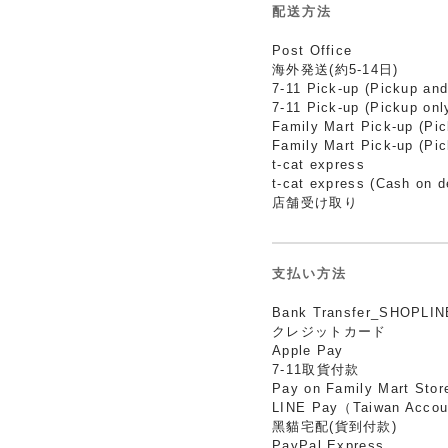
配送方法
Post Office
海外発送(約5-14日)
7-11 Pick-up (Pickup and
7-11 Pick-up (Pickup onl
Family Mart Pick-up (Pi
Family Mart Pick-up (Pic
t-cat express
t-cat express (Cash on d
店舗受け取り
支払い方法
Bank Transfer_SHOPLIN
クレジットカード
Apple Pay
7-11取貨付款
Pay on Family Mart Stor
LINE Pay（Taiwan Accou
黑貓宅配(貨到付款)
PayPal Express