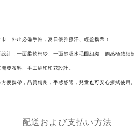
方巾，外出必備手帕，夏日優雅擦汗、輕盈攜帶！
面設計，一面柔軟棉紗、一面超吸水毛圈組織，觸感極致細
家開發布料、手工絹印印花設計。
小方便攜帶，品質精良，手感舒適，兒童也可安心擦拭使用
配送および支払い方法