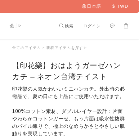
日本語
$
TWD
ト
会員専用
検索
ログイン
全てのアイテム
>
新着アイテムを探す✨
【印花樂】おはようガーゼハン
カチ – ネオン台湾テイスト
印花樂の人気かわいいミニハンカチ。外出時の必
需品で、夏の日にも上品にご使用いただけます。
100%コットン素材、ダブルレイヤー設計：片面
やわらかコットンガーゼ、もう片面は吸水性抜群
のパイル織りで、極上のなめらかさとやさしい肌
触りを実現しています。