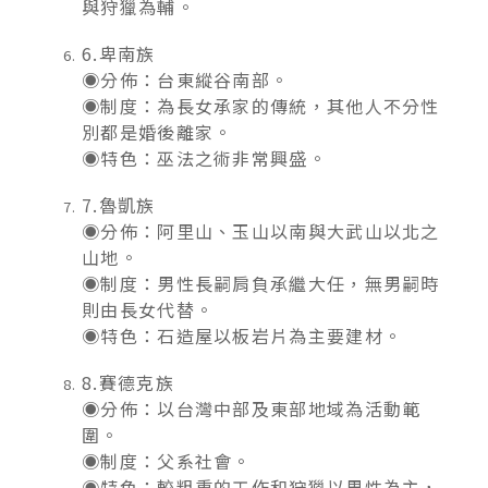
與狩獵為輔。
6.卑南族
◉分佈：台東縱谷南部。
◉制度：為長女承家的傳統，其他人不分性
別都是婚後離家。
◉特色：巫法之術非常興盛。
7.魯凱族
◉分佈：阿里山、玉山以南與大武山以北之
山地。
◉制度：男性長嗣肩負承繼大任，無男嗣時
則由長女代替。
◉特色：石造屋以板岩片為主要建材。
8.賽德克族
◉分佈：以台灣中部及東部地域為活動範
圍。
◉制度：父系社會。
◉特色：較粗重的工作和狩獵以男性為主，