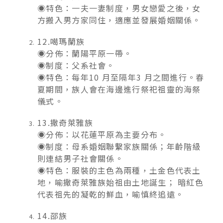
◉特色：一夫一妻制度，男女戀愛之後，女
方搬入男方家同住，適應並發展婚姻關係。
12.噶瑪蘭族
◉分佈：蘭陽平原一帶。
◉制度：父系社會。
◉特色：每年10 月至隔年3 月之間進行。春
夏期間，族人會在海邊進行祭祀祖靈的海祭
儀式。
13.撒奇萊雅族
◉分佈：以花蓮平原為主要分布。
◉制度：母系婚姻聯繫家族關係；年齡階級
則連結男子社會關係。
◉特色：服裝的主色為兩種，土金色代表土
地，喻撒奇萊雅族始祖由土地誕生； 暗紅色
代表祖先的凝乾的鮮血，喻慎終追遠。
14.邵族