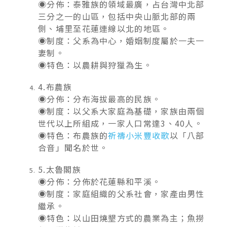
◉分佈：泰雅族的領域最廣，占台灣中北部
三分之一的山區，包括中央山脈北部的兩
側、埔里至花蓮連線以北的地區。
◉制度：父系為中心，婚姻制度屬於一夫一
妻制。
◉特色：以農耕與狩獵為生。
4.布農族
◉分佈：分布海拔最高的民族。
◉制度：以父系大家庭為基礎，家族由兩個
世代以上所組成，一家人口常達3、40人。
◉特色：布農族的
祈禱小米豐收歌
以「八部
合音」聞名於世。
5.太魯閣族
◉分佈：分佈於花蓮縣和平溪。
◉制度：家庭組織的父系社會，家產由男性
繼承。
◉特色：以山田燒墾方式的農業為主；魚撈