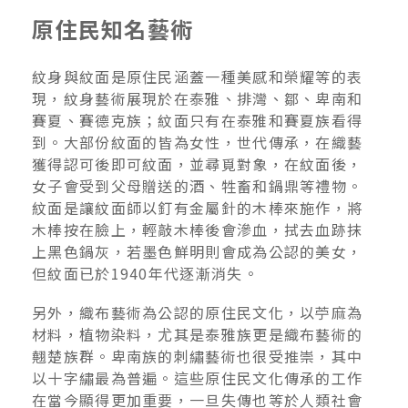
原住民知名藝術
紋身與紋面是原住民涵蓋一種美感和榮耀等的表
現，紋身藝術展現於在泰雅、排灣、鄒、卑南和
賽夏、賽德克族；紋面只有在泰雅和賽夏族看得
到。大部份紋面的皆為女性，世代傳承，在織藝
獲得認可後即可紋面，並尋覓對象，在紋面後，
女子會受到父母贈送的酒、牲畜和鍋鼎等禮物。
紋面是讓紋面師以釘有金屬針的木棒來施作，將
木棒按在臉上，輕敲木棒後會滲血，拭去血跡抹
上黑色鍋灰，若墨色鮮明則會成為公認的美女，
但紋面已於1940年代逐漸消失。
另外，織布藝術為公認的原住民文化，以苧麻為
材料，植物染料，尤其是泰雅族更是織布藝術的
翹楚族群。卑南族的刺繡藝術也很受推崇，其中
以十字繡最為普遍。這些原住民文化傳承的工作
在當今顯得更加重要，一旦失傳也等於人類社會