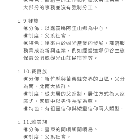
大部分的事務並沒有強制分工。
9.鄒族
◉分佈：以嘉義縣阿里山鄉為中心。
◉制度：父系社會。
◉特色：後來由於觀光產業的發展，部落服
務業成為新興產業，例如經營達娜伊谷生態
保育公園或觀光山莊民宿等等。
10.賽夏族
◉分佈：新竹縣與苗栗縣交界的山區，又分
為南、北兩大族群。
◉制度：從夫居的父系制，居住方式為大家
庭式，家庭中以男性長輩為尊。
◉特色：有祖靈信仰與矮靈信仰兩大類型。
11.雅美族
◉分佈：臺東的蘭嶼鄉蘭嶼島。
◉制度：父系社會。