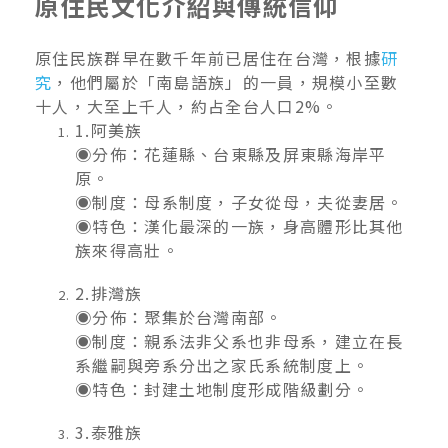
原住民文化介紹與傳統信仰
原住民族群早在數千年前已居住在台灣，根據
研
究
，他們屬於「南島語族」的一員，規模小至數
十人，大至上千人，約占全台人口2%。
1.阿美族
◉分佈：花蓮縣、台東縣及屏東縣海岸平
原。
◉制度：母系制度，子女從母，夫從妻居。
◉特色：漢化最深的一族，身高體形比其他
族來得高壯。
2.排灣族
◉分佈：聚集於台灣南部。
◉制度：親系法非父系也非母系，建立在長
系繼嗣與旁系分出之家氏系統制度上。
◉特色：封建土地制度形成階級劃分。
3.泰雅族