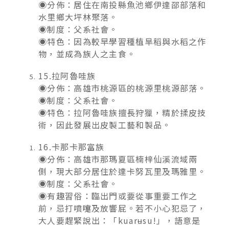
◉分佈：居住在南投縣魚池鄉伊達邵部落和
水里鄉大坪林聚落。
◉制度：父系社會。
◉特色：因為較早學習種植旱稻與水稻之作
物，並成為族人之主食。
15.拉阿魯哇族
◉分佈：高雄市桃源區的桃源里桃源部落。
◉制度：父系社會。
◉特色：拉阿魯哇族擅長狩獵，精於揉皮技
術，因此發展出皮製工藝和製品。
16.卡那卡那富族
◉分佈：高雄市那瑪夏區楠梓仙溪流域兩
側，現大部分居住於達卡努瓦里及瑪雅里。
◉制度：父系社會。
◉有趣習俗：臨出門或要從事重要工作之
前，忌打噴嚏及放響屁。若不小心犯忌了，
大人要趕緊說出：「kuarʉsu!」，語意是