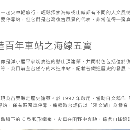
排一趟火車輕旅行，輕鬆探索海線或山線都有不同的人文風
主要停靠站，但它們是台灣復古風景的代表，非常值得一窺
造百年車站之海線五寶
，像是洋小屋平家切妻造的懸山頂建築，共同特色包括位於
等等，為目前全台僅存的木造車站，紀載著鐵道歷史的發展
為苗栗縣定歷史建築。於 1992 年啟用，當時日文稱作
招呼站，僅有區間車停靠，廣播時台語仍以「淡文湖」為發音
瞰腳下的 C 型弧形鐵道，火車在田野中奔馳，遠處山峰綿