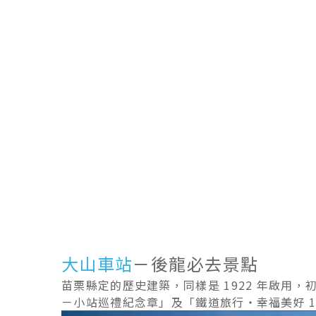
大山車站
－後龍必去景點
苗栗縣定的歷史建築，同樣是 1922 年啟用
－小站巡禮紀念章」及「鐵道旅行・幸福美好 