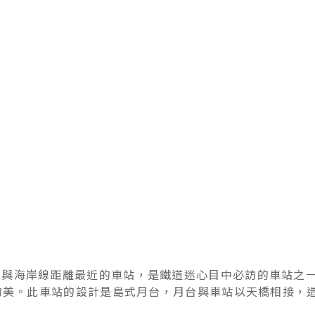
線與海岸線距離最近的車站，是鐵道迷心目中必訪的車站之
然的美。此車站的設計是島式月台，月台與車站以天橋相接，