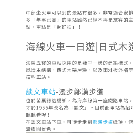
中部坐火車可以到的景點有很多，非常適合安
多「年事已高」的車站雖然已經不再是旅客的
點，重點是「超好拍」！
海線火車一日遊|日式木
海線五寶的車站採用的是幾乎一樣的建築樣式
風造主結構，西式木架屋簷，以及雨淋板外牆
這些車站。
談文車站
-漫步鄭漢步道
位於苗栗縣造橋鄉，為海岸線第一座鐵路車站，現
才於1955年改名為「談文」。目前此車站為
聽聽看喔！
在談文車站下車，可徒步走到
鄭漢步道
峰頂，俯
灣鄉間景色。