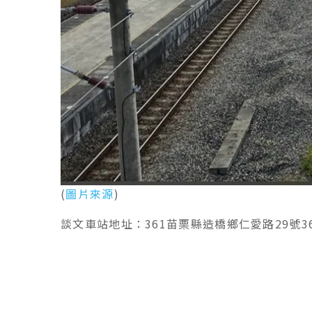
(
圖片來源
)
談文車站地址：361苗栗縣造橋鄉仁愛路29號3