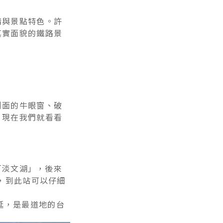
情與景點特色。許
真實面貌的鐵路景
側面的牛眼窗、破
。現在我們就看看
「淡文湖」，後來
，到此站可以仔細
延，是最道地的台