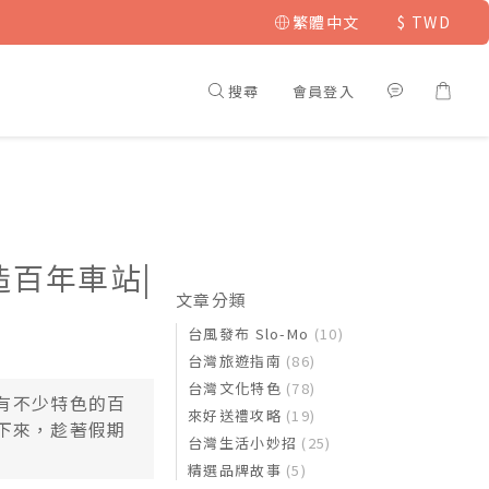
繁體中文
$
TWD
搜尋
會員登入
造百年車站|
文章分類
台風發布 Slo-Mo
(10)
台灣旅遊指南
(86)
台灣文化特色
(78)
有不少特色的百
來好送禮攻略
(19)
下來，趁著假期
台灣生活小妙招
(25)
精選品牌故事
(5)