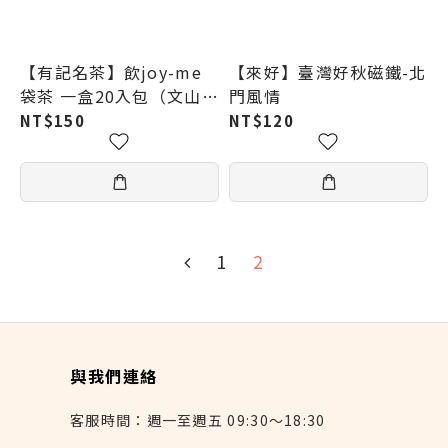
【有記名茶】飲joy-me
【來好】臺灣好秋磁鐵-北
袋茶 一盒20入包（文山包
門風情
種／高山烏龍／奇種烏龍
NT$150
NT$120
／鐵觀音）
1
2
與我們連絡
客服時間：週一至週五 09:30～18:30