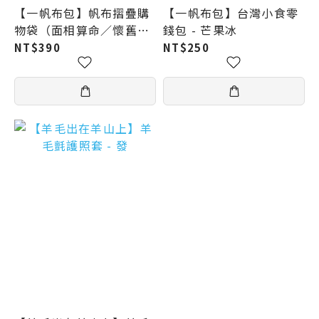
【一帆布包】帆布摺疊購
【一帆布包】台灣小食零
物袋（面相算命／懷舊日
錢包 - 芒果冰
曆／鳳梨紙箱）
NT$390
NT$250