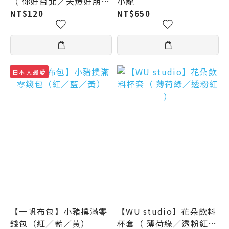
（ 你好台北／天燈好朋友
小龍
／地瓜球家族／雞排好兄
NT$120
NT$650
弟／籠包⾺戲團 ）
日本人最愛
【一帆布包】小豬撲滿零
【WU studio】花朵飲料
錢包（紅／藍／黃）
杯套（ 薄荷綠／透粉紅