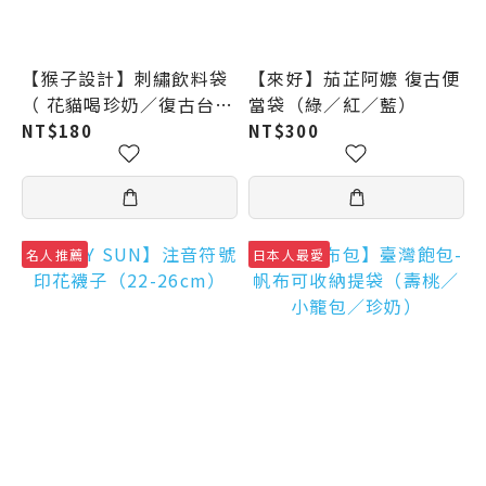
【猴子設計】刺繡飲料袋
【來好】茄芷阿嬤 復古便
（ 花貓喝珍奶／復古台灣
當袋（綠／紅／藍）
／美味小籠包／經典珍奶
NT$180
NT$300
／台北煙火／柴柴喝珍奶
／柴柴茄芷袋 ）
名人推薦
日本人最愛