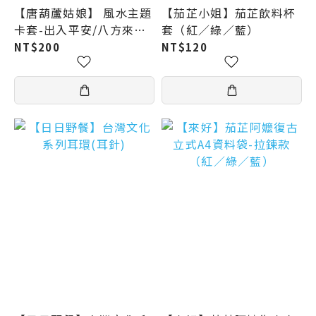
【唐葫蘆姑娘】 風水主題
【茄芷小姐】茄芷飲料杯
卡套-出入平安/八方來財
套（紅／綠／藍）
款/人脈亨通款
NT$200
NT$120