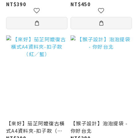
）
NT$390
NT$450
【來好】茄芷阿嬤復古橫
【猴子設計】泡泡提袋 -
式A4資料夾-扣子款（紅
你好台北
／藍）