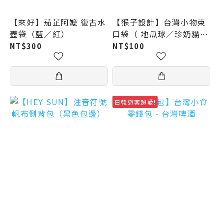
【來好】茄芷阿嬤 復古水
【猴子設計】台灣小物束
壺袋（藍／紅）
口袋（ 地瓜球／珍奶貓熊
／小籠包柴／小籠包／台
NT$300
NT$100
灣花窗／珍奶花磚／台灣
101／復古天燈 ）
日韓遊客超愛!