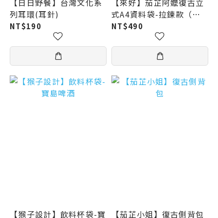
【日日野餐】台灣文化系
【來好】茄芷阿嬤復古立
列耳環(耳針)
式A4資料袋-拉鍊款（紅
／綠／藍）
NT$190
NT$490
【猴子設計】飲料杯袋-寶
【茄芷小姐】復古側背包