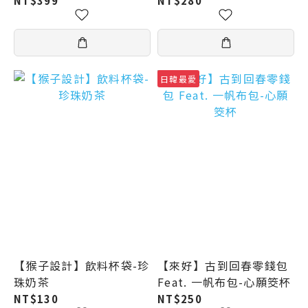
NT$399
NT$280
日韓最愛
【猴子設計】飲料杯袋-珍
【來好】古到回春零錢包
珠奶茶
Feat. 一帆布包-心願筊杯
NT$130
NT$250