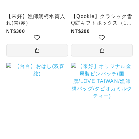
【来好】漁師網柄水筒入
【Qookie】クラシック雪
れ(青/赤)
Q餅ギフトボックス（10
個入り）
NT$300
NT$200