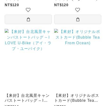
From Ocean)
NT$120
NT$120
【来好】台北風景キャン
【來好】オリジナルポス
バストートバッグ – I
トカード(Bubble Tea
From Ocean)
LOVE U-Bike（アイ・ラ