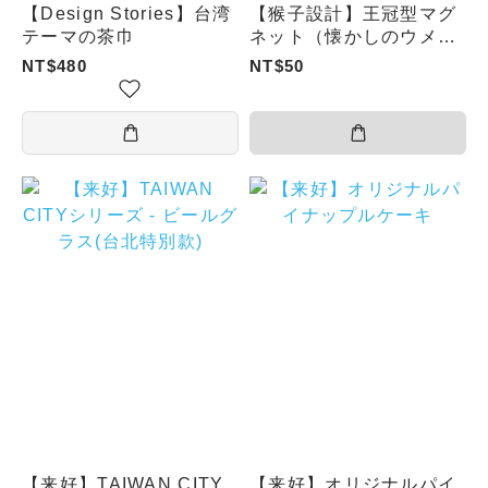
【Design Stories】台湾
【猴子設計】王冠型マグ
テーマの茶巾
ネット（懐かしのウメキ
ャンディ／昔の映画館）
NT$480
NT$50
【来好】TAIWAN CITY
【来好】オリジナルパイ