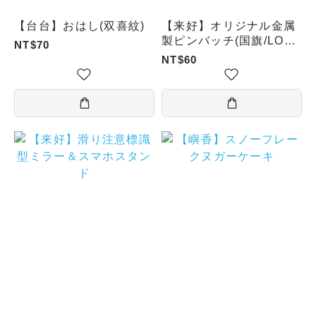
【台台】おはし(双喜紋)
【来好】オリジナル金属
製ピンバッチ(国旗/LOVE
NT$70
TAIWAN/漁師網バッグ/
NT$60
タピオカミルクティー)