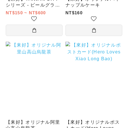
シリーズ - ビールグラス
ナップルケーキ
(台北特別款)
NT$150 ~ NT$600
NT$160
【来好】オリジナル阿里
【來好】オリジナルポス