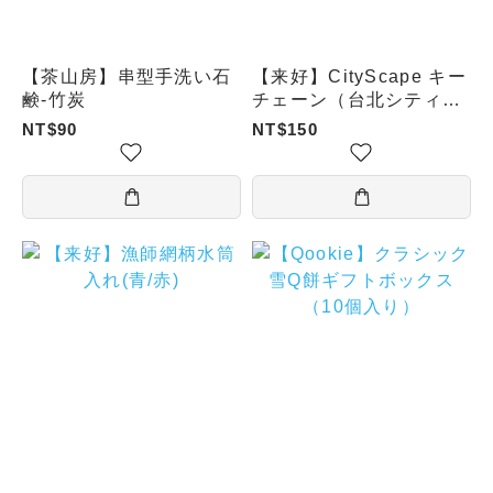
【茶山房】串型手洗い石
【来好】CityScape キー
鹸-竹炭
チェーン（台北シティ／
台北グルメ）
NT$90
NT$150