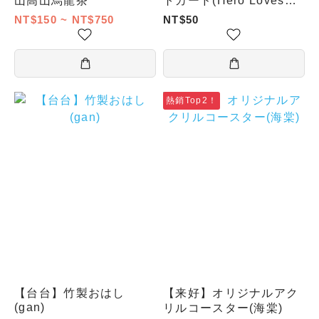
山高山烏龍茶
トカード(Hero Loves
Xiao Long Bao)
NT$150 ~ NT$750
NT$50
熱銷Top2！
【台台】竹製おはし
【来好】オリジナルアク
(gan)
リルコースター(海棠)