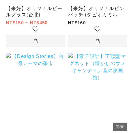
【来好】オリジナルビー
【来好】オリジナルピン
ルグラス(台北)
バッチ (タピオカミルク
ティー)
NT$150 ~ NT$450
NT$160
完売