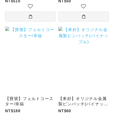
NT$510
NT$50
ブ・ユーバイク）
【寶號】フェルトコース
【来好】オリジナル金属
ター/幸福
製ピンバッチ(パイナップ
ル)
NT$188
NT$60